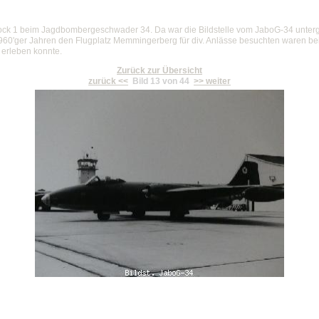
Block 1 beim Jagdbombergeschwader 34. Da war die Bildstelle vom JaboG-34 unterg
960'ger Jahren den Flugplatz Memmingerberg für div. Anlässe besuchten waren be
 erleben konnte.
Zurück zur Übersicht
zurück <<
Bild 13 von 44
>> weiter