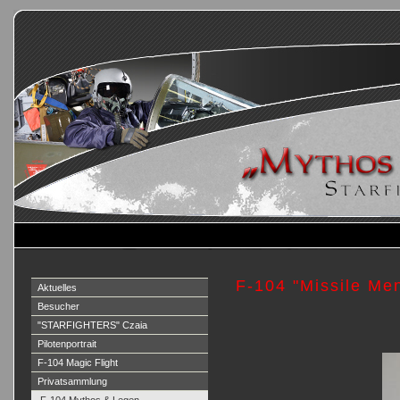
F-104 "Missile Me
Aktuelles
Besucher
"STARFIGHTERS" Czaia
Pilotenportrait
F-104 Magic Flight
Privatsammlung