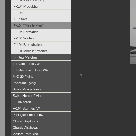
F-104 Mythos & Legen...
F-104 Produktion
F-104F
TF-104G
F-104 "Missile Men"
F-104 Formation
F-104 Waffen
F-104 Bremshallen
F-104 Modelle/Patches
Int. Jets/Patches
Tornado JaboG-34
Jet Museum - JaboG34
<
MIG 29 Flying
Phantom Flying
Swiss Mirage Flying
Swiss Hunter Flying
F-104 Italien
F-104 Stormos AMI
Portugiesische Luftw...
Classic Airplanes
Classic Airshows
Visitors Part One