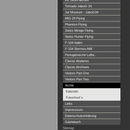
Int. Jets/Patches
Tornado JaboG-34
Jet Museum - JaboG34
MIG 29 Flying
Phantom Flying
Swiss Mirage Flying
Swiss Hunter Flying
F-104 Italien
F-104 Stormos AMI
Portugiesische Luftw...
Classic Airplanes
Classic Airshows
Visitors Part One
Visitors Part Two
Archiv
Kalender
Fotoshoot´s
Links
Impresssum
Datenschutzerklärung
Gästebuch
Sitemap