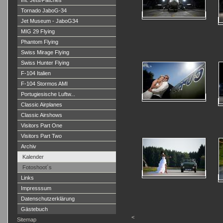
Int. Jets/Patches
Tornado JaboG-34
Jet Museum - JaboG34
MIG 29 Flying
Phantom Flying
Swiss Mirage Flying
Swiss Hunter Flying
F-104 Italien
F-104 Stormos AMI
Portugiesische Luftw...
Classic Airplanes
Classic Airshows
Visitors Part One
Visitors Part Two
Archiv
Kalender
Fotoshoot´s
Links
Impresssum
Datenschutzerklärung
Gästebuch
<
Sitemap