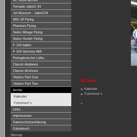
Int. Jets/Patches
Tornado JaboG-34
Jet Museum - JaboG34
MIG 29 Flying
Phantom Flying
Swiss Mirage Flying
Swiss Hunter Flying
F-104 Italien
F-104 Stormos AMI
Portugiesische Luftw...
Classic Airplanes
Classic Airshows
Visitors Part One
Bilder
Visitors Part Two
Kalender
Archiv
Fotoshoot´s
Kalender
Fotoshoot´s
<
Links
Impresssum
Datenschutzerklärung
Gästebuch
Sitemap