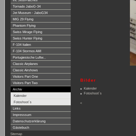
Int. Jets/Patches
Tornado JaboG-34
Jet Museum - JaboG34
MIG 29 Flying
Phantom Flying
Swiss Mirage Flying
Swiss Hunter Flying
F-104 Italien
F-104 Stormos AMI
Portugiesische Luftw...
Classic Airplanes
Classic Airshows
Visitors Part One
Bilder
Visitors Part Two
Kalender
Archiv
Fotoshoot´s
Kalender
Fotoshoot´s
<
Links
Impresssum
Datenschutzerklärung
Gästebuch
Sitemap