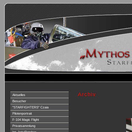
Archiv
Aktuelles
Besucher
"STARFIGHTERS" Czaia
Pilotenportrait
F-104 Magic Flight
Privatsammlung