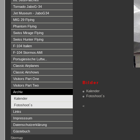
Int. Jets/Patches
Tornado JaboG-34
Jet Museum - JaboG34
MIG 29 Flying
Phantom Flying
Swiss Mirage Flying
Swiss Hunter Flying
F-104 Italien
F-104 Stormos AMI
Portugiesische Luftw...
Classic Airplanes
Classic Airshows
Visitors Part One
Bilder
Visitors Part Two
Kalender
Archiv
Fotoshoot´s
Kalender
Fotoshoot´s
<
Links
Impresssum
Datenschutzerklärung
Gästebuch
Sitemap