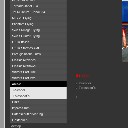
Int. Jets/Patches
Tornado JaboG-34
Jet Museum - JaboG34
MIG 29 Flying
Phantom Flying
Swiss Mirage Flying
Swiss Hunter Flying
F-104 Italien
F-104 Stormos AMI
Portugiesische Luftw...
Classic Airplanes
Classic Airshows
Visitors Part One
Bilder
Visitors Part Two
Kalender
Archiv
Fotoshoot´s
Kalender
Fotoshoot´s
<
Links
Impresssum
Datenschutzerklärung
Gästebuch
Sitemap