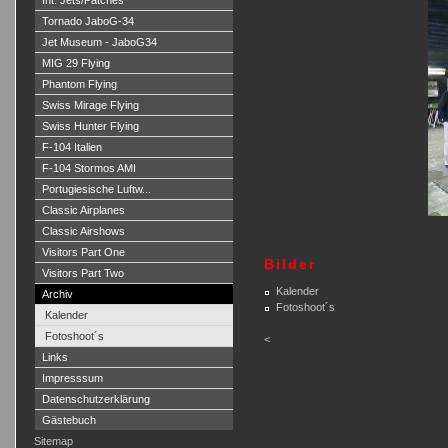
Int. Jets/Patches
Tornado JaboG-34
Jet Museum - JaboG34
MIG 29 Flying
Phantom Flying
Swiss Mirage Flying
Swiss Hunter Flying
F-104 Italien
F-104 Stormos AMI
Portugiesische Luftw...
Classic Airplanes
Classic Airshows
Visitors Part One
Bilder
Visitors Part Two
Kalender
Archiv
Fotoshoot´s
Kalender
Fotoshoot´s
<
Links
Impresssum
Datenschutzerklärung
Gästebuch
Sitemap