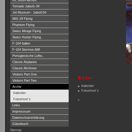
Int. Jets/Patches
Tornado JaboG-34
Jet Museum - JaboG34
MIG 29 Flying
Phantom Flying
Swiss Mirage Flying
Swiss Hunter Flying
F-104 Italien
F-104 Stormos AMI
Portugiesische Luftw...
Classic Airplanes
Classic Airshows
Visitors Part One
Bilder
Visitors Part Two
Kalender
Archiv
Fotoshoot´s
Kalender
Fotoshoot´s
<
Links
Impresssum
Datenschutzerklärung
Gästebuch
Sitemap