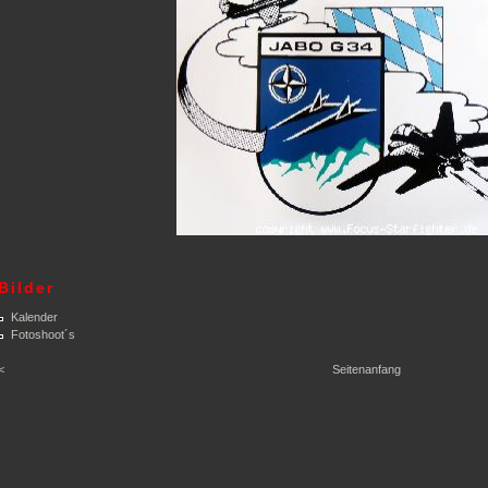
Bilder
Kalender
Fotoshoot´s
<
Seitenanfang