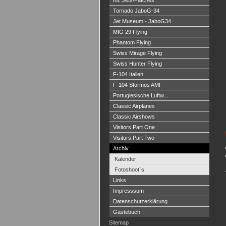
Int. Jets/Patches
Tornado JaboG-34
Jet Museum - JaboG34
MIG 29 Flying
Phantom Flying
Swiss Mirage Flying
Swiss Hunter Flying
F-104 Italien
F-104 Stormos AMI
Portugiesische Luftw...
Classic Airplanes
Classic Airshows
Visitors Part One
Visitors Part Two
Archiv
Kalender
Fotoshoot´s
Links
Impresssum
Datenschutzerklärung
Gästebuch
Sitemap