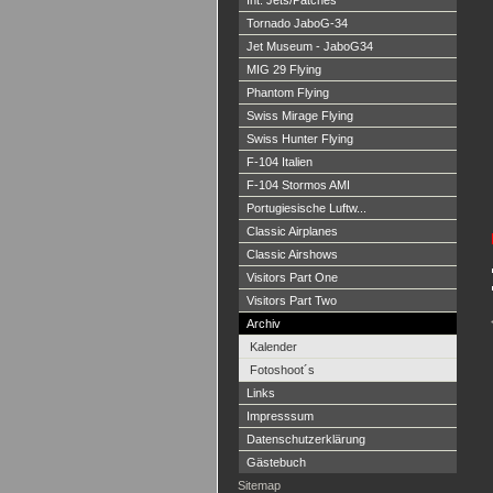
Int. Jets/Patches
Tornado JaboG-34
Jet Museum - JaboG34
MIG 29 Flying
Phantom Flying
Swiss Mirage Flying
Swiss Hunter Flying
F-104 Italien
F-104 Stormos AMI
Portugiesische Luftw...
Classic Airplanes
Classic Airshows
Visitors Part One
Visitors Part Two
Archiv
Kalender
Fotoshoot´s
Links
Impresssum
Datenschutzerklärung
Gästebuch
Sitemap