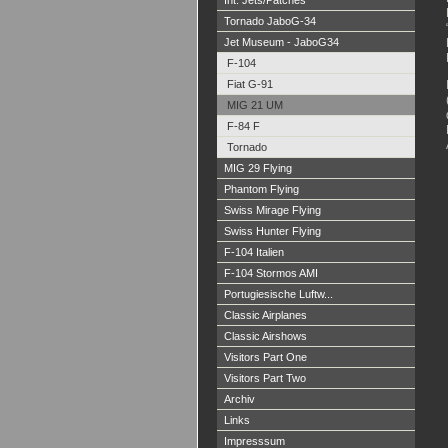
Int. Jets/Patches
Tornado JaboG-34
Jet Museum - JaboG34
F-104
Fiat G-91
MIG 21 UM
F-84 F
Tornado
MIG 29 Flying
Phantom Flying
Swiss Mirage Flying
Swiss Hunter Flying
F-104 Italien
F-104 Stormos AMI
Portugiesische Luftw...
Classic Airplanes
Classic Airshows
Visitors Part One
Visitors Part Two
Archiv
Links
Impresssum