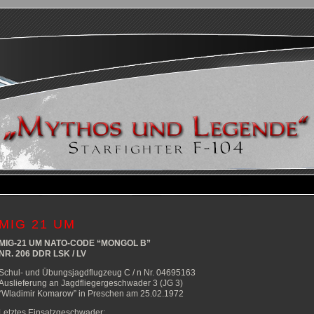
MIG 21 UM
MIG-21 UM NATO-CODE “MONGOL B”
NR. 206 DDR LSK / LV
Schul- und Übungsjagdflugzeug C / n Nr. 04695163
Auslieferung an Jagdfliegergeschwader 3 (JG 3)
“Wladimir Komarow” in Preschen am 25.02.1972
Letztes Einsatzgeschwader: