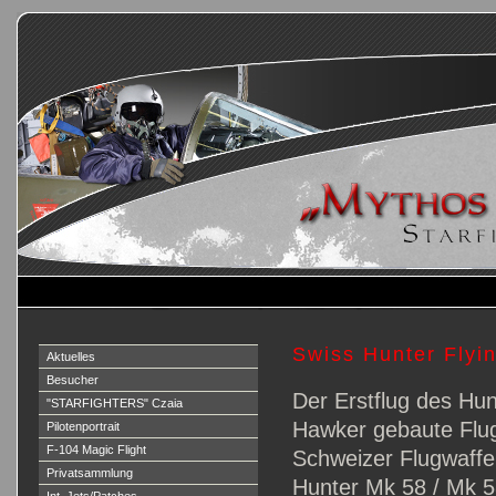
Swiss Hunter Flyi
Aktuelles
Besucher
Der Erstflug des Hun
"STARFIGHTERS" Czaia
Hawker gebaute Flug
Pilotenportrait
F-104 Magic Flight
Schweizer Flugwaffe 
Privatsammlung
Hunter Mk 58 / Mk 5