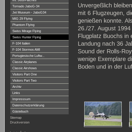
Int. Jets/Patches
Unvergeßlich bleiben
Tornado JaboG-34
mit 6 Flugzeugen, d
Jet Museum - JaboG34
MIG 29 Flying
genießen konnte. Als
Phantom Flying
26./27. August 1994 
Swiss Mirage Flying
Flugplatz Buochs in
Swiss Hunter Flying
Landung nach 36 Jah
F-104 Italien
F-104 Stormos AMI
Sound der Rolls-Roy
Portugiesische Luftw...
wenige Exemplare di
Classic Airplanes
Boden und in der Lu
Classic Airshows
Visitors Part One
Visitors Part Two
Archiv
Links
Impresssum
Datenschutzerklärung
Gästebuch
Sitemap
Druckversion
Login