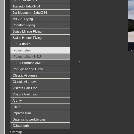
Int. Jets/Patches
Tornado JaboG-34
Jet Museum - JaboG34
MIG 29 Flying
Phantom Flying
Swiss Mirage Flying
Swiss Hunter Flying
F-104 Italien
Fotos Italien
Fotos Italien - NEU
<
F-104 Stormos AMI
Portugiesische Luftw...
Classic Airplanes
Classic Airshows
Visitors Part One
Visitors Part Two
Archiv
Links
Impresssum
Datenschutzerklärung
Gästebuch
Sitemap