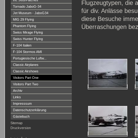
Int. Jets/Patches
Flugzeugtypen, die 
Tornado JaboG-34
für div. Anlässe bes
Jet Museum - JaboG34
diese Besuche immer 
MIG 29 Flying
Überraschungen bez. 
Phantom Flying
Swiss Mirage Flying
Swiss Hunter Flying
F-104 Italien
F-104 Stormos AMI
Portugiesische Luftw...
Classic Airplanes
Classic Airshows
Visitors Part One
Visitors Part Two
Archiv
Links
Impresssum
Datenschutzerklärung
Gästebuch
Sitemap
Druckversion
Login