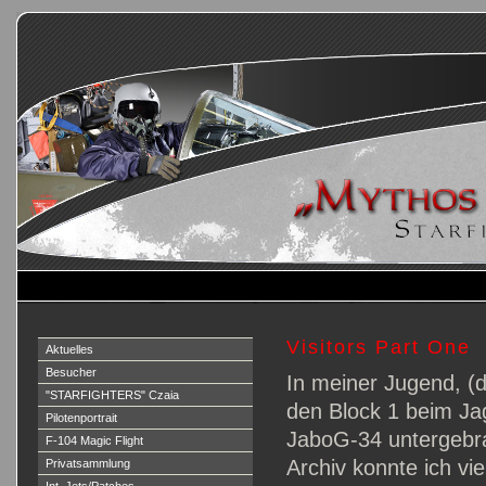
Visitors Part One
Aktuelles
Besucher
In meiner Jugend, (
"STARFIGHTERS" Czaia
den Block 1 beim Ja
Pilotenportrait
JaboG-34 untergebra
F-104 Magic Flight
Archiv konnte ich vi
Privatsammlung