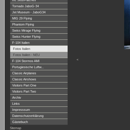
Int. Jets/Patches
Tornado JaboG-34
Jet Museum - JaboG34
MIG 29 Flying
Phantom Flying
Swiss Mirage Flying
Swiss Hunter Flying
F-104 Italien
Fotos Italien
Fotos Italien - NEU
<
F-104 Stormos AMI
Portugiesische Luftw...
Classic Airplanes
Classic Airshows
Visitors Part One
Visitors Part Two
Archiv
Links
Impresssum
Datenschutzerklärung
Gästebuch
Sitemap