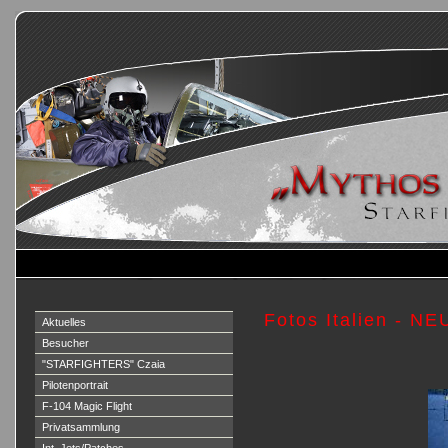
Fotos Italien - NE
Aktuelles
Besucher
"STARFIGHTERS" Czaia
Pilotenportrait
F-104 Magic Flight
Privatsammlung