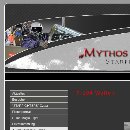
F-104 Waffen
Aktuelles
Besucher
"STARFIGHTERS" Czaia
Pilotenportrait
F-104 Magic Flight
Privatsammlung