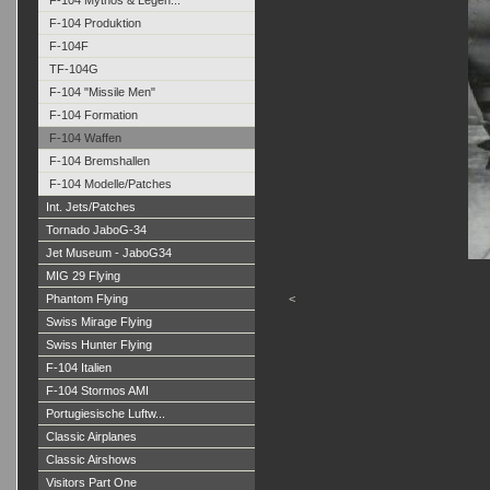
F-104 Mythos & Legen...
F-104 Produktion
F-104F
TF-104G
F-104 "Missile Men"
F-104 Formation
F-104 Waffen
F-104 Bremshallen
F-104 Modelle/Patches
Int. Jets/Patches
Tornado JaboG-34
Jet Museum - JaboG34
MIG 29 Flying
Phantom Flying
<
Swiss Mirage Flying
Swiss Hunter Flying
F-104 Italien
F-104 Stormos AMI
Portugiesische Luftw...
Classic Airplanes
Classic Airshows
Visitors Part One